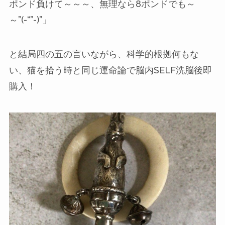
ポンド負けて～～～、無理なら8ポンドでも～
～”(-“”-)”」
と結局四の五の言いながら、科学的根拠何もな
い、猫を拾う時と同じ運命論で脳内SELF洗脳後即
購入！